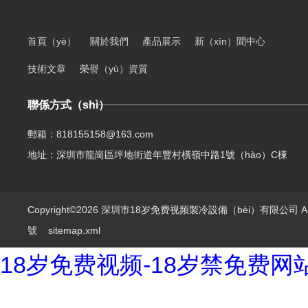
首頁（yè）
關於我們
產品展示
新（xīn）聞中心
技術文章
榮譽（yù）資質
聯係方式（shì）
郵箱：818155158@163.com
地址：深圳市龍崗區坪地街道年豐村橫嶺中路1號（hào）C棟
Copyright©2026 深圳市18岁免费视频製冷設備（bèi）有限公司 All 
號
sitemap.xml
18岁免费视频-18岁禁免费网