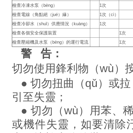
檢查冷凍水泵（bèng）
1
次
檢查電線（角點絕（jué）緣）
1
次（cì）
檢查冷卻水（shuǐ）供應情況（kuàng）
1
次
檢查各個安全保護裝置
1
次
檢查壓縮機及水泵（bèng）的運行電流
1
次
警 告
：
切勿使用鋒利物（wù）
●
切勿扭曲（qǔ）或拉
引至失靈；
●
切勿（wù）用苯、
或機件失靈，如要清除