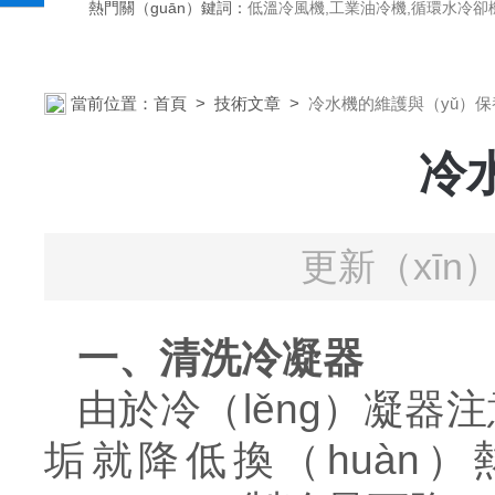
熱門關（guān）鍵詞：
低溫冷風機,工業油冷機,循環水冷卻
當前位置：
首頁
>
技術文章
>
冷水機的維護與（yǔ）保
冷
更新（xīn
一、
清洗冷凝器
由於
冷（lěng）凝器注
垢就降低換（huàn）