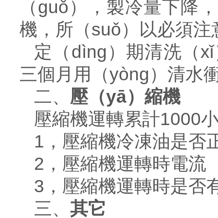
（guǒ），製冷量下降
機，所（suǒ）以必須注
定（dìng）期清洗（
三個月用（yòng）清
二、
壓（yā）縮機
壓縮機運轉累計1000
1
，壓縮機冷凍油是否
2
，壓縮機運轉時電流（l
3
，壓縮機運轉時是否
三、
其它