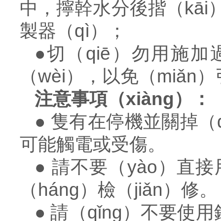
中，擰幹水分後揩（kāi
製器（qì）；
●
切（qiē）勿用施加
（wèi），以免（miǎn
注意事項（xiàng）：
● 隻有在停機並關掉（
可能觸電或受傷。
● 請不要（yào）
（háng）檢（jiǎn）修。
● 請（qǐng）不要使