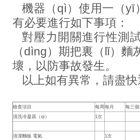
機器（qì）使用一（yī
有必要進行如下事項：
對壓力開關進行性測試
（dìng）期把裏（lǐ
壞，以防事故發生。
以上如有異常，請盡快通
檢查項目
每周
每月
每三個
清洗冷凝器（qì）
1
次
清潔麵板 電氣
1
次