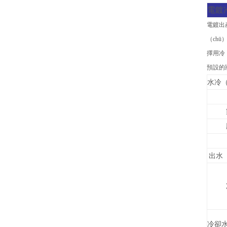
電鍍
電鍍出產
（ch
擇用冷
預設的狀
水冷
出水（
冷卻水