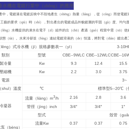
冷水機在電鍍行業中（zhōng）的應用
中，電鍍液在電鍍反映中不段地產生（shēng）熱量（liàng），從（cóng）而使電鍍溶
ū）工藝的要求（qiú）時（shí），對出產出的電鍍成品外貌鍍層的牢固（gù）度、均勻度、
（lěng）水機提供的凍水在電子（zǐ）組件的出（chū）產過（guò）程當中需（xū
態（tài）。水來冷卻並（bìng）連結電鍍溶液的（de）恒溫，將對電（diàn）鍍出產工
（lěng）式冷水機（jī）規格參數表一（yī） 3-10H
類別
型號
CBE--9WLC
CBE--12WLC
CBE--16
製冷量
Kw
9.3
12.4
15.5
壓縮機
Kw
2.2
3.0
3.75
電源
3~ 
shuǐ）溫度
℃
標準型5--20℃
3
2.16
2.8
3.6
流量（liàng）m
/h
冷凝器
管徑（jìng）inch
3/4″
3/4″
1″
型式
殼管（gu
流量Kw
0.37
0.37
0.75
泵（bèng）