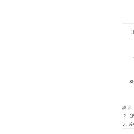
機
說明:
2．凍
3．冷