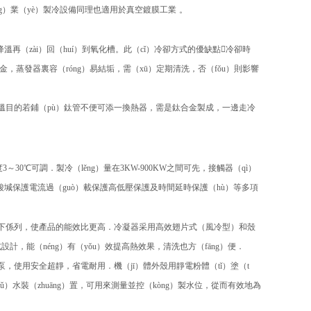
ng）業（yè）製冷設備同理也適用於真空鍍膜工業
。
溫再（zài）回（huí）到氧化槽。此（cǐ）冷卻方式的優缺點
冷卻時
合金，蒸發器裏容（róng）易結垢，需（xū）定期清洗，否（fǒu）則影響
降溫目的若鋪（pù）鈦管不便可添一換熱器，需是鈦合金製成，一邊走冷
度
3
～
30
℃可調．製冷（lěng）量在
3KW-900KW
之間可先，接觸器（qì）
進酸堿保護電流過（guò）載保護高低壓保護及時間延時保護（hù）等多項
鬆下係列，使產品的能效比更高．冷凝器采用高效翅片式（風冷型）和殼
計，能（néng）有（yǒu）效提高熱效果，清洗也方（fāng）便．
）泵，使用安全超靜，省電耐用．機（jī）體外殼用靜電粉體（tǐ）塗（t
）水裝（zhuāng）置，可用來測量並控（kòng）製水位，從而有效地為