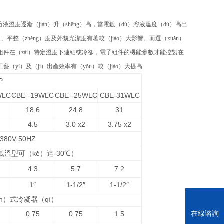
液溫度逐漸（jiàn）升（shēng）高，當電鍍（dù）溶液溫度（dù）高出
平整（zhěng）度及外貌光潔度有著較（jiào）大影響。而選（xuǎn）
）使組件在（zài）特定溫度下連結或冷卻，電子組件的機能參數才能控製在
藝（yì）及（jí）出產效率有（yǒu）較（jiào）大提高
P
WLC
CBE--19WLC
CBE--25WLC
CBE-31WLC
18.6
24.8
31
4.5
3.0 x2
3.75 x2
380V 50HZ
（低溫型可（kě）達-30℃）
4.3
5.7
7.2
1″
1-1/2″
1-1/2″
ǎn）式冷凝器（qì）
在線谘詢
0.75
0.75
1.5