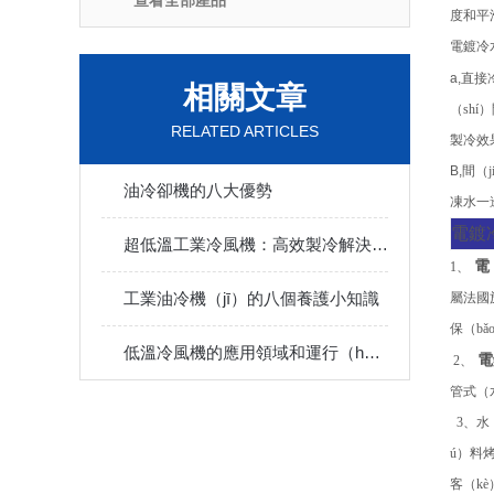
查看全部產品
度和平
電鍍冷
a,
直接
相關文章
（sh
RELATED ARTICLES
製冷效
B,
間（j
油冷卻機的八大優勢
凍水一邊
電鍍
超低溫工業冷風機：高效製冷解決方案
電
1
、
工業油冷機（jī）的八個養護小知識
屬法國
保（b
低溫冷風機的應用領域和運行（háng）的流（liú）程
電
2
、
管式（
3
、
水
ú）料
客（k