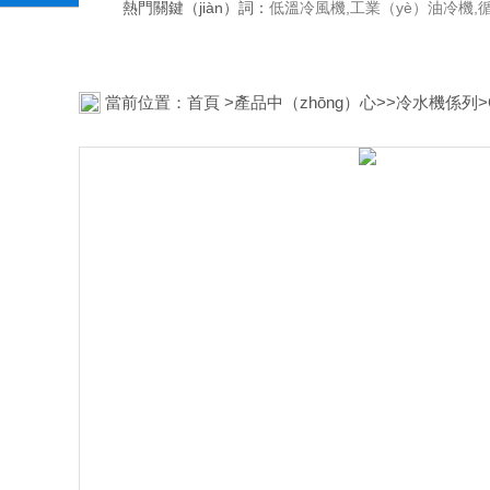
熱門關鍵（jiàn）詞：
低溫冷風機,工業（yè）油冷機,
當前位置：
首頁
>
產品中（zhōng）心
>>
冷水機係列