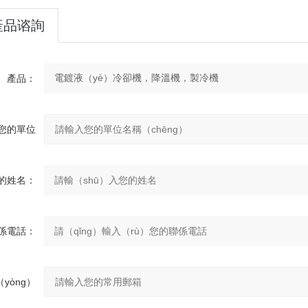
產品谘詢
產品：
您的單位
wèi）：
的姓名：
係電話：
yòng）