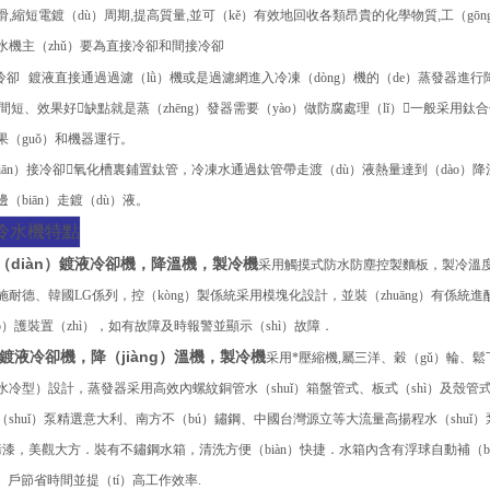
滑
,
縮短電鍍（dù）周期
,
提高質量
,
並可（kě）有效地回收各類昂貴的化學物質
,
工（gō
水機主（zhǔ）要為直接冷卻和間接冷卻
冷卻
鍍液直接通過過濾（lǜ）機或是過濾網進入冷凍（dòng）機的（de）蒸發器進行降
í）間短、效果好缺點就是蒸（zhēng）發器需要（yào）做防腐處理（lǐ）一般采用鈦
果（guǒ）和機器運行。
iān）接冷卻
氧化槽裏鋪置鈦管，冷凍水通過鈦管帶走渡（dù）液熱量達到（dào）
（biān）走鍍（dù）液。
冷水機特點
（diàn）鍍液冷卻機，降溫機，製冷機
采用觸摸式防水防塵控製麵板，製冷溫
施耐德、韓國
LG
係列，控（kòng）製係統采用模塊化設計，並裝（zhuāng）有係統
ǎo）護裝置（zhì），如有故障及時報警並顯示（shì）故障．
鍍液冷卻機，降（jiàng）溫機，製冷機
采用*壓縮機
,
屬三洋、穀（gǔ）輪、
水冷型）設計，蒸發器采用高效內螺紋銅管水（shuǐ）箱盤管式、板式（shì）及殼管式設
（shuǐ）泵精選意大利、南方不（bú）鏽鋼、中國台灣源立等大流量高揚程水（shuǐ
烤漆，美觀大方．裝有不鏽鋼水箱，清洗方便（biàn）快捷．水箱內含有浮球自動補（bǔ
è）戶節省時間並提（tí）高工作效率
.