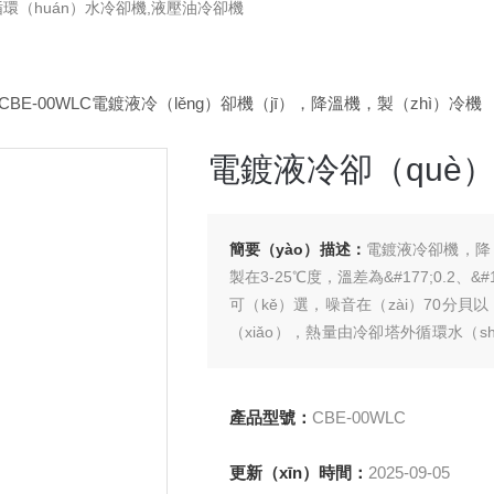
循環（huán）水冷卻機,液壓油冷卻機
>CBE-00WLC電鍍液冷（lěng）卻機（jī），降溫機，製（zhì）冷機
電鍍液冷卻（què
簡要（yào）描述：
電鍍液冷卻機，降（j
製在3-25℃度，溫差為&#177;0.2、&#1
可（kě）選，噪音在（zài）70分貝以（
（xiǎo），熱量由冷卻塔外循環水（
式設計約大。可安放於生產（chǎn）
道泵（bèng））。
產品型號：
CBE-00WLC
更新（xīn）時間：
2025-09-05