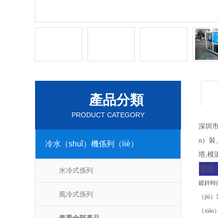
產品分類
PRODUCT CATEGORY
深圳市
n）裝
冷水（shuǐ）機係列（liè）
,
塔
模
電鍍
水冷式係列
鍍鋅時
風冷式係列
（ji
（xiào