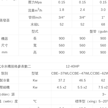
壓力Mpa
0.15
0.15
0.15
3
1.8
2.4
3.0
流量m
/h
管徑inch
3/4″
3/4″
1″
蒸發器
水箱L
52
52
68
型式
盤管（guǎ
長
900
900
900
機器
尺寸
寬
560
560
560
mm
高
900
900
900
式冷水機規格參表數二 12-40HP
類別
型號
CBE--37WLC
CBE--47WLC
CBE--62
製冷量
Kw
37.2
46.5
62
壓縮機
Kw
4.5 x2
5.5 x2
7.5 x2
diàn）源
3~ 
溫（wēn）度
℃
標準型（xíng）5--