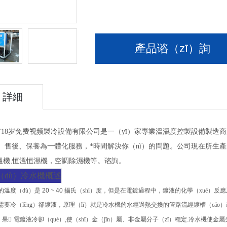
產品谘（zī）詢
詳細
（xì）介
18岁免费视频製冷設備有限公司是一（yī）家專業溫濕度控製設備製造商
紹
、售後、保養為一體化服務，*時間解決你（nǐ）的問題。公司現在所生產的
,
溫機
恒溫恒濕機，空調除濕機等。谘詢。
（dù）冷水機概述
的溫度（dù）是
20 ~ 40
攝氏（shì）度，但是在電鍍過程中，鍍液的化學（xué）反
ù）需要冷（lěng）卻鍍液，原理（lǐ）就是冷水機的水經過熱交換的管路流經鍍槽（cáo）
）果

電鍍液冷卻（què）
,
使（shǐ）金（jīn）屬、非金屬分子（zǐ）穩定
.
冷水機使金屬