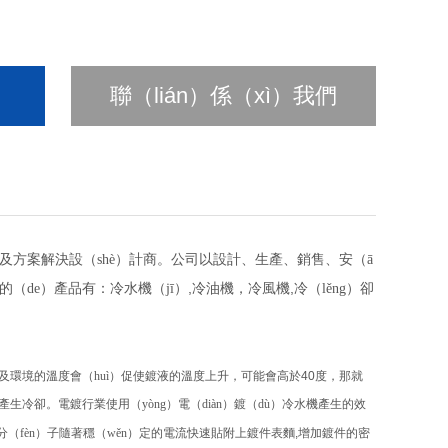
聯（lián）係（xì）我們
及方案解決設（shè）計商。公司以設計、生產、銷售、安（ā
,
,
（de）產品有：冷水機（jī）
冷油機，冷風機
冷（lěng）卻
應及環境的溫度會（huì）促使鍍液的溫度上升，可能會高於
40
度，那就
產生冷卻。電鍍行業使用（yòng）電（diàn）鍍（dù）冷水機產生的效
分（fèn）子隨著穩（wěn）定的電流快速貼附上鍍件表麵
,
增加鍍件的密