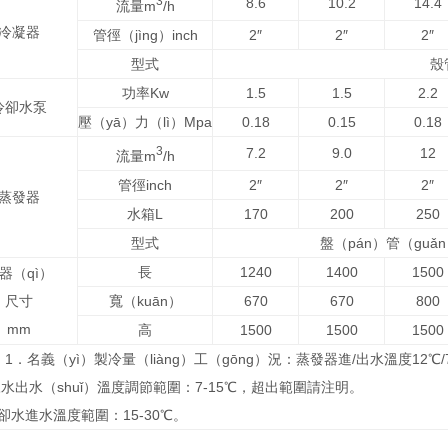
3
8.6
10.2
14.4
流量m
/h
冷凝器
管徑（jìng）inch
2″
2″
2″
型式
殼
功率Kw
1.5
1.5
2.2
冷卻水泵
壓（yā）力（lì）Mpa
0.18
0.15
0.18
3
7.2
9.0
12
流量m
/h
管徑inch
2″
2″
2″
蒸發器
水箱L
170
200
250
型式
盤（pán）管（gu
長
1240
1400
1500
器（qì）
尺寸
寬（kuān）
670
670
800
mm
高
1500
1500
1500
 1．名義（yì）製冷量（liàng）工（gōng）況：蒸發器進/出水溫度12℃
水出水（shuǐ）溫度調節範圍：7-15℃，超出範圍請注明。
卻水進水溫度範圍：15-30℃。