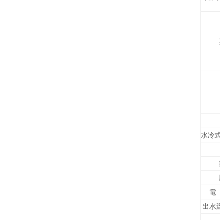
水冷
電（
出水