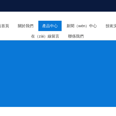
站首頁
關於我們
產品中心
新聞（wén）中心
技術
在（zài）線留言
聯係我們