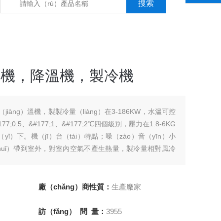
）機，降溫機，製冷機
iàng）溫機，製製冷量（liàng）在3-186KW，水溫可控
77;0.5、&#177;1、&#177;2℃四個級別，壓力在1.8-6KG
yǐ）下。機（jī）台（tái）特點；噪（zào）音（yīn）小
shuǐ）帶到室外，對室內空氣不產生熱量，製冷量相對風冷
車間內（此機型需要安裝配備相應（yīng）的冷卻水塔、管
廠（chǎng）商性質：
生產廠家
訪（fǎng） 問 量：
3955