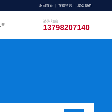
返回首頁
在線留言
聯係我們
谘詢熱線
文章
13798207140