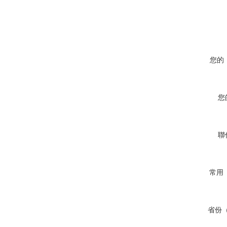
您的
您
聯
常用（
省份（