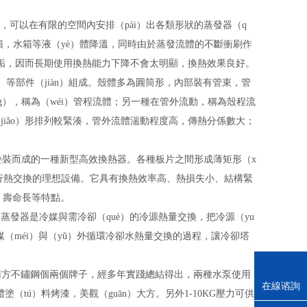
統，可以在有限的空間內安排（pái）出各類形狀的蒸發器（q
與油箱，水箱等液（yè）體降溫，同時由於蒸發流體的不斷衝刷作
脫垢，因而長期使用換熱能力下降不會太明顯，換熱效果良好。
g）等部件（jiàn）組成。殼體多為圓筒形，內部裝有管束，管
ng），稱為（wéi）管程流體；另一種在管外流動，稱為殼程流
（jiǎo）形排列較緊湊，管外流體湍動程度高，傳熱分係數大；
裝而成的一種新型高效換熱器。各種板片之間形成薄矩形（x
進行熱交換的理想設備。它具有換熱效率高、熱損失小、結構緊
g）壽命長等特點。
）蒸發器是冷媒與需冷卻（què）的冷源熱量交換，把冷源（yu
）媒（méi）與（yǔ）外循環冷卻水熱量交換的過程，讓冷卻塔
ǔ）南方不鏽鋼個兩個牌子，經多年實踐總結得出，兩種水泵使用
在線谘詢
體塗（tú）料烤漆，美觀（guān）大方。
另外1-10KG壓力可供