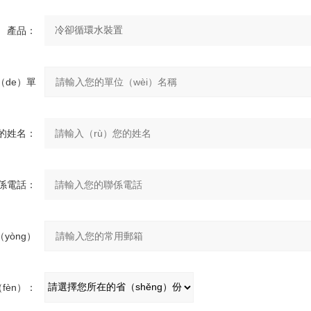
產品：
（de）單
位：
的姓名：
係電話：
yòng）
郵箱：
fèn）：