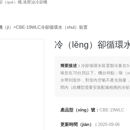
卻（què）機,液壓油冷卻機
（jī）
>CBE-19WLC冷卻循環水（shuǐ）裝置
冷（lěng）卻循環
簡要描述：
冷卻循環水裝置製冷量在3-1
噪音在70分貝以下。機台特點；噪（zào
水帶到室外，對室內空氣不產生熱量，
間內（此機型需要安裝配備相應的冷卻
產品型（xíng）號：
CBE-19WLC
更新時間（jiān）：
2025-09-06