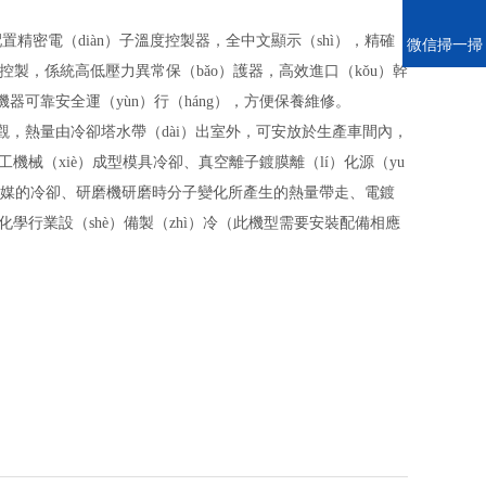
配置精密電（diàn）子溫度控製器，全中文顯示（shì），精確
電話
微信掃一掃
載控製，係統高低壓力異常保（bǎo）護器，高效進口（kǒu）幹
了機器可靠安全運（yùn）行（háng），方便保養維修。
，熱量由冷卻塔水帶（dài）出室外，可安放於生產車間內，
工機械（xiè）成型模具冷卻、真空離子鍍膜離（lí）化源（yu
動媒的冷卻、研磨機研磨時分子變化所產生的熱量帶走、電鍍
學行業設（shè）備製（zhì）冷
（此機型需要安裝配備相應