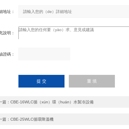
細地址：
充說明：
驗證碼：
請
（qǐng）輸入計算（suàn）
結果（填寫阿拉伯數字），
如：三（sān）加四=7
一篇：
CBE-16WLC循（xún）環（huán）水製冷設備
一篇：
CBE-25WLC循環降溫機