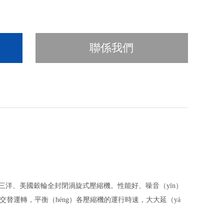
聯係我們
日本三洋、美國穀輪全封閉渦旋式壓縮機。性能好、噪音（yīn）
替運轉，平衡（héng）各壓縮機的運行時速，大大延（yá