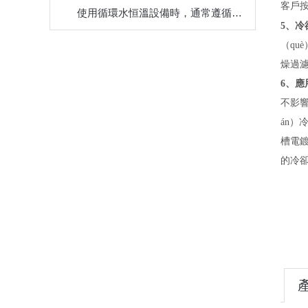
客戶按
使用循環水恒溫設備時，通常遵循以下步（bù）驟
冷
5、
（qu
燥過濾
6、
應
不影響
án
槽電鍍
的冷卻