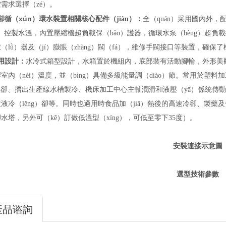
需求選擇（zé）。
卻循（xún）環水裝置
相關核心配件（jiàn）：
全（quán）采用國內外，
è）控製水溫，內置壓縮機超負載保（bǎo）護器，循環水泵（bèng）超負
（lǜ）器及（jí）臌賬（zhàng）閥（fá），維修手閥接口等裝置，確保
用設計：
水冷式箱型設計，水箱置於機組內，底部裝有活動腳輪，外形美觀
室內（nèi）溫度，並（bìng）具備多級能量調（diào）節。常用於
塑料加
）冷卻、擠出生產線水槽製冷、機床加工中心主軸潤滑和液壓（yā）係統傳
液冷（lěng）卻等。同時也適用時食品加（jiā）熱後的高速冷卻、製藥及化
水塔，另外可（kě）訂做低溫型（xíng），
可低至零下35度
）。
安裝連接示意圖
選型技術參數
產品谘詢