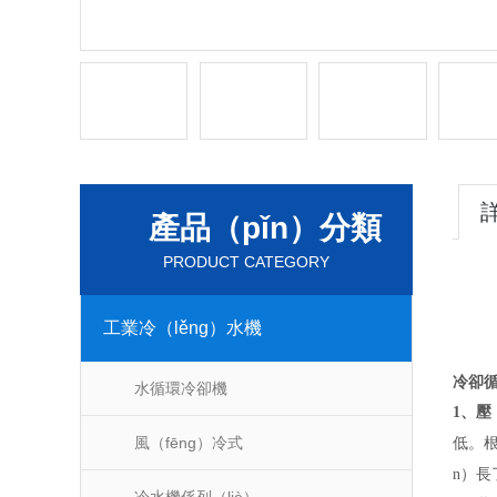
產品（pǐn）分類
PRODUCT CATEGORY
（
工業冷（lěng）水機
冷卻
水循環冷卻機
1
、壓
風（fēng）冷式
低。根
n）