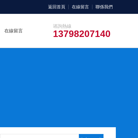
返回首頁
在線留言
聯係我們
谘詢熱線
在線留言
13798207140