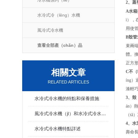
冷水機係列（liè）
2
、蒸
A
水箱
水冷式冷（lěng）水機
ì），
用使
風冷式冷水機
B
殼管
查看全部產（chǎn）品
束兩端
體。換
正方形
相關文章
C
不（
íng
RELATED ARTICLES
湊輕巧
3
、殼
水冷式冷水機的特點和保養措施
án）
風冷式冷水機（jī）和水冷式冷水機的比較（jiào）
（tǎ
4
、水
水冷式冷水機特點詳述
壽命長