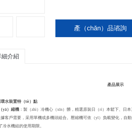
產（chǎn）品谘詢
詳細介紹
shào）
產品展示
循環水裝置
特（tè）點
（yā）縮機
：製（zhì）冷機心（xīn）髒，精選原裝日（rì）本鬆下、
據客戶需要，采用單機或多機頭組合。壓縮機可依（yī）負載變化，自動交
長了冷水機組的使用期限。