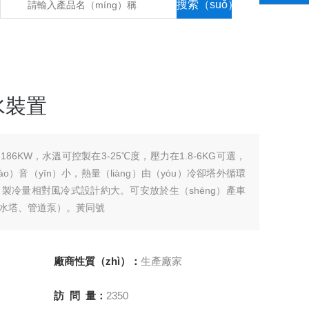
水裝置
86KW，水溫可控製在3-25℃度，壓力在1.8-6KG可選，
）音（yīn）小，熱量（liàng）由（yóu）冷卻塔外循環
製冷量相對風冷式設計約大。可安放於生（shēng）產車
水塔、管道泵）。黃同號
廠商性質（zhì）：
生產廠家
訪 問 量：
2350