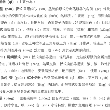
發器（qì）：
主要分為：
盤（pán）管式
采用銅芯（xīn）盤管的形式分出蒸發器的各個（gè）係
在極小的空間了排出zui大化的換（huàn）熱麵積，主要應（yīng）用
管能自（zì）由浮動，脹縮自如，通過管子的膨脹，將能實現自（zì）動
式
由殼體（tǐ）、傳熱（rè）管束、管板、折流板（擋板）和管箱（xiān
固定在管板上。進行換熱的冷熱兩種流（liú）體，一種在管內流動（dò
熱管在（zài）管板上可按等邊三角形或正方（fāng）形排列。等邊三角
排列則管外清（qīng）洗方便，適（shì）用於易結垢的流體。
bú）鏽鋼板式（shì）
板式換熱器是由一係列具有一定波紋形狀的金屬片疊
）通道，通過板片進行（háng）熱量交換。板式換熱器是液—液、液—汽
、占（zhàn）地麵積小、安裝清洗方便、應用廣泛（fàn）、使用（yòn
（ké）管（guǎn）式冷凝器：
與殼管式蒸發器（qì）相同，隻不過（guò
熱量帶走，從而達到製冷（lěng）的目的。而殼管式冷凝器是熱冷（lěng
）冷卻水把蒸發器帶來的熱量排放到空氣中。
泵（bèng）：
主要采用中（zhōng）國台灣源立（鑄鐵（tiě））與（y
、故障率低、噪（zào）音（yīn）小等特點。
機體外殼用靜電（diàn）粉