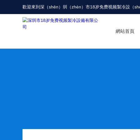
歡迎來到
深（shēn）圳（zhèn）市18岁免费视频製冷設（s
網站首頁