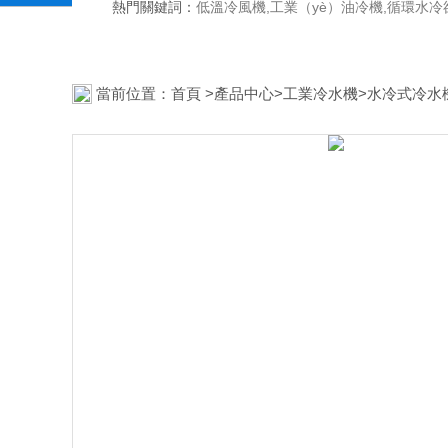
熱門關鍵詞：
低溫冷風機,工業（yè）油冷機,循環水冷
當前位置：
首頁
>
產品中心
>
工業冷水機
>
水冷式冷水機