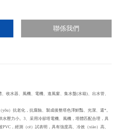
聯係我們
é）體、收水器、風機、電機、進風窗、集水盤
(
水箱
)
、出水管、
有（yǒu）抗老化，抗腐蝕、製成後整塔色澤鮮豔、光潔、還*。
供水壓力小。
3
、采用冷卻塔電機、風機，塔體匹配合理，具
波
PVC
，經測（cè）試表明，具有強度高、冷效（xiào）高、