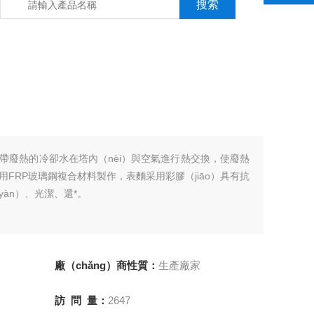
帶廢熱的冷卻水在塔內（nèi）與空氣進行熱交換，使廢熱
FRP玻璃鋼複合材料製作，表麵采用彩膠（jiāo）具有抗
àn）、光潔、還*。
廠（chǎng）商性質：
生產廠家
訪 問 量：
2647