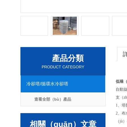
產品分類
PRODUCT CATEGORY
低噪（
冷卻塔/循環水冷卻塔
自動旋
支（z
查看全部（bù）產品
1
、塔
2
、布
（jù
相關（guān）文章