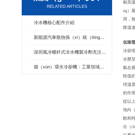
耐高溫
RELATED ARTICLES
ng）
用，
冷水機核心配件介紹
降溫
新能源汽車散熱係（xì）統（tǒng）：“直（zhí）冷+水冷”將成主要發展方向（熱（rè）工測試廠商）
低噪
冷卻
深圳風冷螺杆式冷水機製冷劑充注過多怎麽處理
水壓至
循（xún）環水冷卻機：工業領域的高效熱管理解決方案
氣在風
晗值的
球溫度
的作用
從以上
地向（
飽和時
出（c