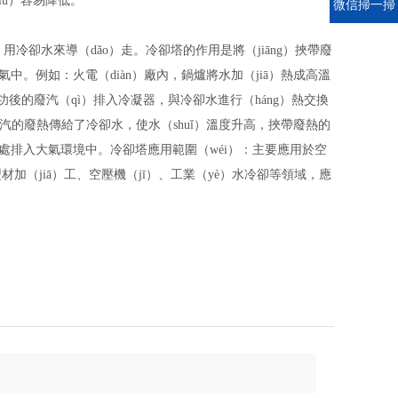
iù）容易降低。
電話
微信掃一掃
）用冷卻水來導（dǎo）走。冷卻塔的作用是將（jiāng）挾帶廢
中。例如：火電（diàn）廠內，鍋爐將水加（jiā）熱成高溫
作功後的廢汽（qì）排入冷凝器，與冷卻水進行（háng）熱交換
乏汽的廢熱傳給了冷卻水，使水（shuǐ）溫度升高，挾帶廢熱的
從風筒處排入大氣環境中。冷卻塔應用範圍（wéi）：主要應用於空
加（jiā）工、空壓機（jī）、工業（yè）水冷卻等領域，應