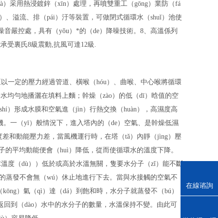
ià）采用熱浸鍍鋅（xīn）處理，再噴雙重工（gōng）業防（fá
g）、溢流、排（pái）汙等裝置，可做閉式循環水（shuǐ）池使
嚴控處，具有（yǒu）*的（de）降噪技術。
8
、高溫係列
能承受裏氏
8
級震動
,
抗風可達
12
級
.
以一定的壓力經過管道、橫喉（hóu）、曲喉、中心喉將循環
孔將水均勻地播灑在填料上麵；幹燥（zào）的低（dī）晗值的空
í）形成水膜和空氣進（jìn）行熱交換（huàn），高濕度高
主機。一（yī）般情況下，進入塔內的（de）空氣、是幹燥低濕
濃度差和動能壓力差，當風機運行時，在塔（tǎ）內靜（jìng）壓
子的平均動能便會（huì）降低，從而使循環水的溫度下降。
球溫度（dù））低於或高於水溫無關，隻要水分子（zǐ）能不斷
空氣中的蒸發不會無（wú）休止地進行下去。當與水接觸的空氣不
在線谘詢
kōng）氣（qì）達（dá）到飽和時，水分子就蒸發不（bú）
返回到（dào）水中的水分子的數量，水溫保持不變。由此可