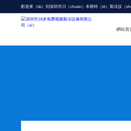
歡迎來（lái）到
深圳市川（chuān）本斯特（tè）製冷設（s
網站首