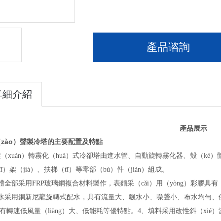
產品谘詢
詳細介紹
產品展示
zào）聲製冷塔
的主要配置及特點
（xuán）轉霧化（huà）式冷卻塔由進水管、自動旋轉霧化器、殼（k
hī）架（jià）、扶梯（tī）等零部（bù）件（jiàn）組成。
體全部采用
FRP
玻璃鋼複合材料製作，表麵采（cǎi）用（yòng）彩膠具
水采用銅新尼龍旋轉式配水，具有流量大、飄水小、噪聲小、布水均勻、
）有轉速低風量（liàng）大、低能耗等優特點。
4
、填料采用改性斜（xié）