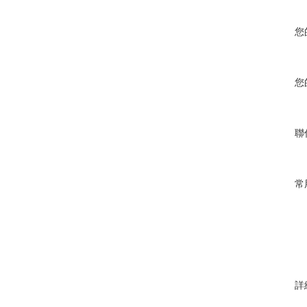
您
您
聯
常
詳