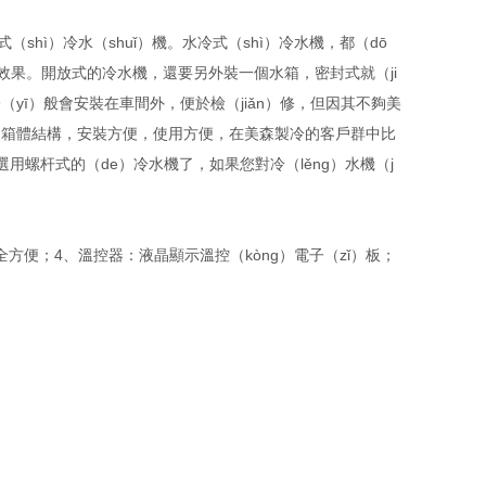
（shì）冷水（shuǐ）機。水冷式（shì）冷水機，都（dō
冷卻效果。開放式的冷水機，還要另外裝一個水箱，密封式就（ji
式一（yī）般會安裝在車間外，便於檢（jiǎn）修，但因其不夠美
個箱體結構，安裝方便，使用方便，在美森製冷的客戶群中比
選用螺杆式的（de）冷水機了，如果您對冷（lěng）水機（j
安全方便；4、溫控器：液晶顯示溫控（kòng）電子（zǐ）板；