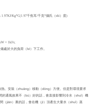
.97KJ/Kg*C(1.97千焦耳/千克*攝氏（shì）度)
= 1kJ/s;
且設備處於大的負荷（hé）下工作。
。
塔散熱。安裝（zhuāng）移動（dòng）方便。但是對環境要求
間的通風效果不（bú）好的話，會直接影響到冷水（shuǐ）機
jiān）裏的話，會在機（jī）頂產生大量水（shuǐ）蒸