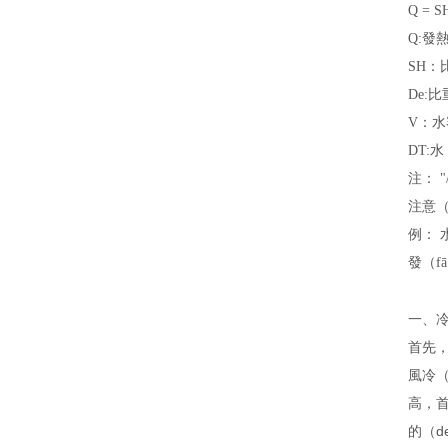
Q = SH
Q:發
SH：比
De:比
V：水
DT:
注： "
注意（
例： 水
發（fā）
一、冷
首先，
風冷（
高，首
的（d