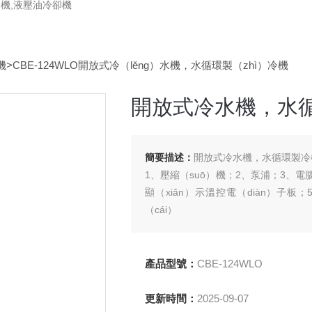
卻機,液壓油冷卻機
機
>CBE-124WLO開放式冷（lěng）水機，水循環製（zhì）冷機
開放式冷水機，水
簡要描述：
開放式冷水機，水循環製冷
1、壓縮（suō）機；2、泵浦；3、
顯（xiǎn）示溫控電（diàn）子板
（cái）
料的304不鏽鋼水箱1個；7、電器
8、安（ān）全保護係統
產品型號：
CBE-124WLO
壓縮機（jī）延時（shí）起（qǐ）動
更新時間：
2025-09-07