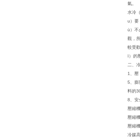
氣。
水冷（
u）要
ù）不
觀，
較受歡
ī）的
二、冷
1、壓
5、膨
料的3
8、安
壓縮機
壓縮
壓縮機
冷媒