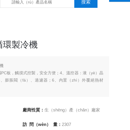
循環製冷機
機
電腦PC板，觸摸式控製，安全方便；4、溫控器：液（yè）晶
；5、膨脹閥（fá）、過濾器；6、內置（zhì）外覆絕熱材
廠商性質：
生（shēng）產（chǎn）廠家
保護 冰水泵過載及（jí）指示燈
訪 問（wèn） 量：
2307