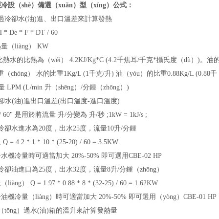
冷設（shè）備選（xuǎn）型（xíng）公式：
過冷卻水(油)進、出口溫差來計算發熱
 * De * F * DT / 60
量（liàng） KW
熱水的比熱為（wéi） 4.2KJ/Kg*C (4.2千焦耳/千克*攝氏度（dù）)。油的比
重（chóng） 水的比重1Kg/L (1千克/升) 油（yóu）的比重0.88Kg/L (0.88千
 LPM (L/min 升（shēng）/分鍾（zhōng）)
冷卻水(油)進出口溫差(出口溫度-進口溫度)
/ 60" 是用於將流量 升/分變為 升/秒 ;1kW = 1kJ/s ;
冷卻水進水為20度，出水25度，流量10升/分鍾
= 4.2 * 1 * 10 * (25-20) / 60 = 3.5KW
水機冷量時可適當加大 20%-50% 即可選用CBE-02 HP
冷卻油進口為25度，出水32度，流量8升/分鍾（zhōng）
iàng） Q = 1.97 * 0.88 * 8 * (32-25) / 60 = 1.62KW
油機冷量（liàng）時可適當加大 20%-50% 即可選用（yòng）CBE-01 HP
（tōng）過水(油)箱的溫升來計算發熱量