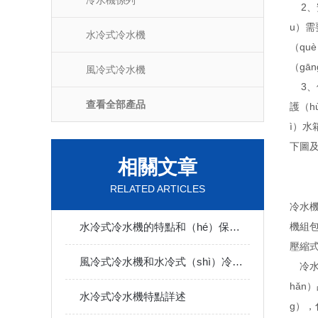
冷水機係列
2、安
u）需
水冷式冷水機
（qu
（gā
風冷式冷水機
3、優
查看全部產品
護（h
ì）水
下圖及
相關文章
RELATED ARTICLES
冷水
水冷式冷水機的特點和（hé）保養（yǎng）措施
機組
壓縮式
風冷式冷水機和水冷式（shì）冷水機（jī）的比（bǐ）較
冷水機
hǎn
水冷式冷水機特點詳述
g）