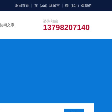
返回首頁
在（zài）線留言
聯（lián）係我們
谘詢熱線
技術文章
13798207140