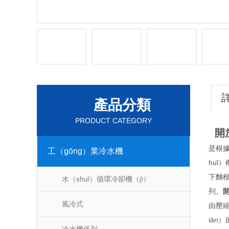
產品分類
PRODUCT CATEGORY
開
是根據
工（gōng）業冷水機
huǐ
下麵根
水（shuǐ）循環冷卻機（jī）
列。
風冷式
由壓縮
iān