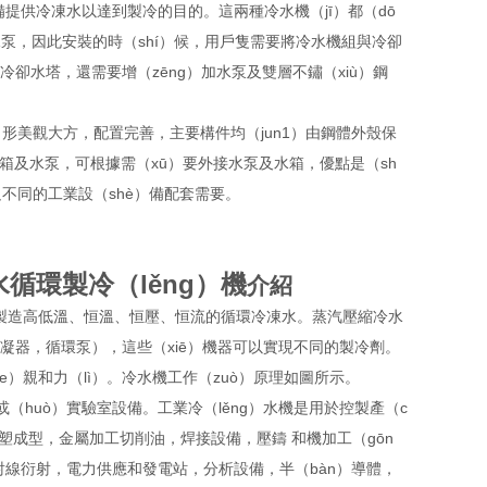
）備提供冷凍水以達到製冷的目的。這兩種冷水機（jī）都（dō
水泵，因此安裝的時（shí）候，用戶隻需要將冷水機組與冷卻
用冷卻水塔，還需要增（zēng）加水泵及雙層不鏽（xiù）鋼
形美觀大方，配置完善，主要構件均（jun1）由鋼體外殼保
水箱及水泵，可根據需（xū）要外接水泵及水箱，優點是（sh
滿足不同的工業設（shè）備配套需要。
水循環製冷（lěng）機
介紹
環製造高低溫、恒溫、恒壓、恒流的循環冷凍水。蒸汽壓縮冷水
凝器，循環泵），這些（xiē）機器可以實現不同的製冷劑。
e）親和力（lì）。冷水機工作（zuò）原理如圖所示。
（huò）實驗室設備。工業冷（lěng）水機是用於控製產（c
塑成型，金屬加工切削油，焊接設備，壓鑄 和機加工（gōn
線衍射，電力供應和發電站，分析設備，半（bàn）導體，