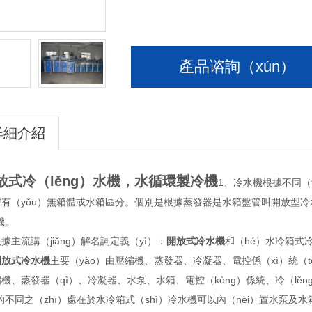
壓縮機過載保（bǎo）護 馬達反轉保
壓（yā）縮機（jī）過載保（bǎo）護
產品谘詢（xún）
詳細介紹
放式冷（lěng）水機，水循環製冷機
1、冷水機根據不同（
有（yǒu）無箱體或水箱區分。個別是根據蒸發器是水箱盤管叫開放型冷水
）機。
據主流講（jiǎng）解名詞定義（yì）：
開放式冷水機
和（hé）水冷箱式冷
開放式冷水機
主要（yào）由壓縮機、蒸發器、冷凝器、電控係（xì）統（tǒ
機、蒸發器（qì）、冷凝器、水泵、水箱、電控（kòng）係統、冷（lěn
）的不同之（zhī）處在於水冷箱式（shì）冷水機可以內（nèi）置水泵及