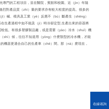
光專門的工程項目，並在醫院，賓館和校園。近（jìn）年隨
爭激烈對產品質（zhì）量的要求亦有較大程度的提高。很多的
ī）械、模具及工業（yè）反應不（bú）斷產生（shēng）
容器在生產過程中如不能及（jí）時冷卻定型,生產出來的容器將
品質較低。有很多塑膠製品廠，或是需要（yào）冷水（shuǐ）機
（shí）候，往往不知道用（yòng）什麽類型的冷水機，才能
麽樣的機器更適合自己的生產車（chē）間。那（nà）麽現在，
在線谘詢