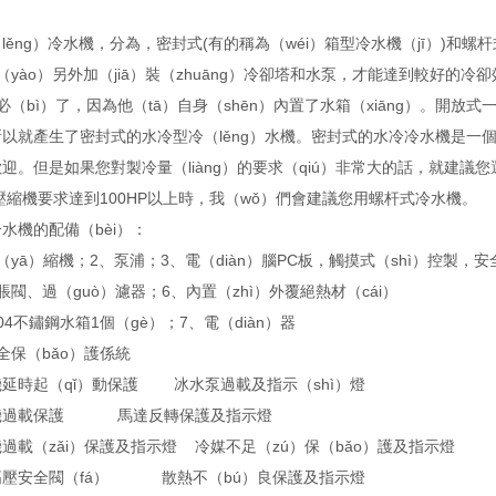
lěng）冷水機，分為，密封式(有的稱為（wéi）箱型冷水機（jī）)和螺杆式
（yào）另外加（jiā）裝（zhuāng）冷卻塔和水泵，才能達到較好的
必（bì）了，因為他（tā）自身（shēn）內置了水箱（xiāng）。開放
所以就產生了密封式的水冷型冷（lěng）水機。密封式的水冷冷水機是一
迎。但是如果您對製冷量（liàng）的要求（qiú）非常大的話，就建議您
壓縮機要求達到100HP以上時，我（wǒ）們會建議您用螺杆式冷水機。
水機的配備（bèi）：
（yā）縮機；2、泵浦；3、電（diàn）腦PC板，觸摸式（shì）控製，
脹閥、過（guò）濾器；6、內置（zhì）外覆絕熱材（cái）
04不鏽鋼水箱1個（gè）；7、電（diàn）器
全保（bǎo）護係統
延時起（qǐ）動保護 冰水泵過載及指示（shì）燈
機過載保護 馬達反轉保護及指示燈
過載（zǎi）保護及指示燈 冷媒不足（zú）保（bǎo）護及指示燈
高壓安全閥（fá） 散熱不（bú）良保護及指示燈