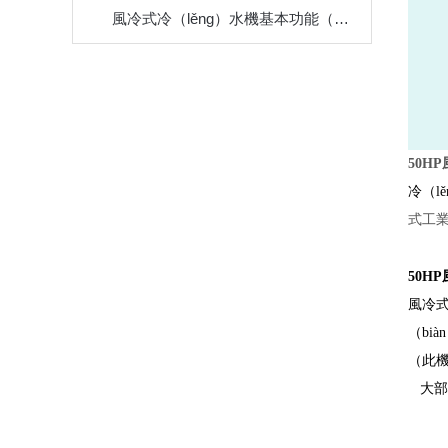
風冷式冷（lěng）水機基本功能（néng）和（hé）使用注意事項
50H
冷（l
式工
50H
風冷式
（bi
（此機
大部