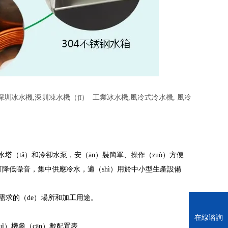
深圳冰水機,深圳凍水機（jī） 工業冰水機,風冷式冷水機, 風冷
水塔（tǎ）和冷卻水泵，安（ān）裝簡單、操作（zuò）方便
），可降低噪音，集中供應冷水，適（shì）用於中小型生產設備
需求的（de）場所和加工用途。
在線谘詢
uǐ）機參（cān）數配置表