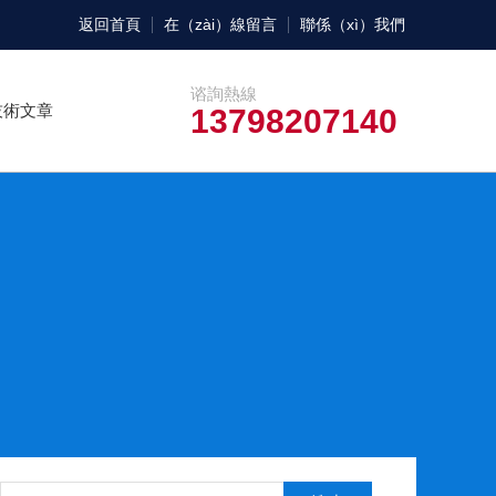
返回首頁
在（zài）線留言
聯係（xì）我們
谘詢熱線
技術文章
13798207140