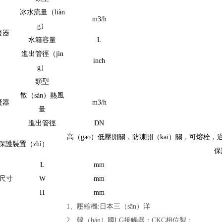
冰水流量（liàn
m3/h
g）
發器
水箱容量
L
進出管徑（jìn
inch
g）
類型
散（sàn）熱風
凝器
m3/h
量
進出管徑
DN
高（gāo）低壓開關，防凍開（kāi）關，可熔栓
保護裝置（zhì）
保
L
mm
尺寸
W
mm
H
mm
1
、壓縮機:日本三（sān）洋
2
、韓（hán）國LG接觸器：CKC相位製；