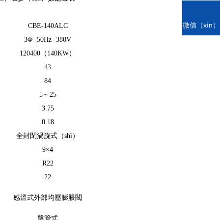
電話
微信（xìn）
CBE-140ALC
掃一掃
3Φ- 50Hz- 380V
120400（140KW）
43
84
5
～25
3.75
0.18
全封閉渦旋式（shì）
9
×4
R22
22
感溫式外部均壓膨脹閥
盤管式