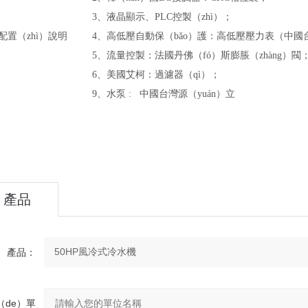
3
、液晶顯示、PLC控製（zhì）；
配置（zhì）說明
4
、高低壓自動保（bǎo）護：高低壓壓力表（中國
5
、流量控製：法國丹佛（fó）斯膨脹（zhàng）閥
6
、美國艾柯：過濾器（qì）；
9
、水泵 : 中國台灣源（yuán）立
產品
（pǐn）
產品：
谘詢
（de）單