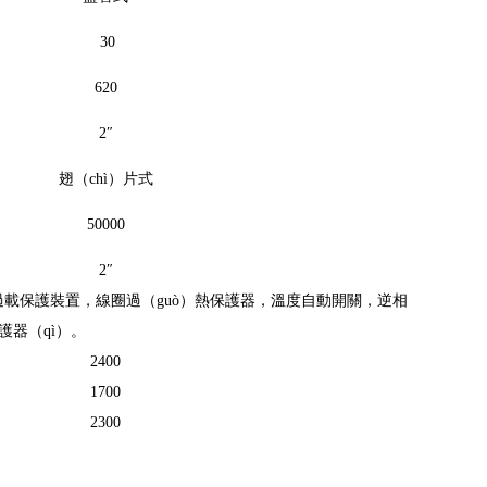
30
620
2
″
翅（chì）片式
50000
2
″
，過載保護裝置，線圈過（guò）熱保護器，溫度自動開關，逆相
護器（qì）。
2400
1700
2300