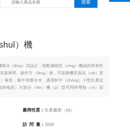
huǐ）機
水機風冷（lěng）式設計，除配備箱型（xíng）機組的所有性
裝簡單、操作方（fāng）便，可裝整機安裝在（zài）室
）噪音，集中供應冷水，適用於中（zhōng）小型生產設
源的地區）大部分（fèn）機（jī）型可同時帶熱（rè）回
ng）熱（rè）能，適合用冷熱需求的場所和加（jiā）工用
廠商性質：
生產廠家（jiā）
訪 問 量：
3008