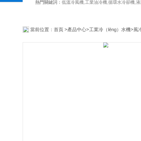
熱門關鍵詞：
低溫冷風機,工業油冷機,循環水冷卻機,
當前位置：
首頁
>
產品中心
>
工業冷（lěng）水機
>
風