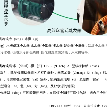
P風冷式冷（lěng）水機（jī）
ěng）水機俗稱冷水機
,
冰水機
,
冷卻機
,
凍水機
,
製冷機
,
冷凍機，
深圳冷水機,
業冷水機 循環水冷卻係統機 固化機燈罩製冷機，冰水機等等。
冷水（shuǐ）機（jī）
P風冷式
CBE-
（
9~186
）
AL
型結構特點（diǎn）
設計，除配備箱型機組的所有性能外，無需加裝（zhuāng）冷（lěng）卻
àn），可裝整機安裝在（zài）室外，節約生產場地（dì）及空間（jiān
型適合（hé）北（běi）方（fāng）及缺水源的地區）
分機型（xíng）可同時帶熱回收，在提供冷源時可提供熱能，適合用冷熱
CBE-ALC
箱型（xíng）風冷式冷水（sh