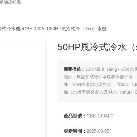
液壓油冷卻機
冷式冷水機
>CBE-140ALC50HP風冷式冷（lěng）水機
50HP風冷式冷水（s
簡要描述：
50HP風冷（lěng）式冷
能外，無需加裝冷卻水塔和冷卻水泵，安
外，節約生產場地及空間，可降低（dī
備（此機型適合北方及缺水（shuǐ）
收，在提供冷源時可（kě）提供（gò
途。黃同號
產品型號：
CBE-140ALC
更新時間：
2025-09-05