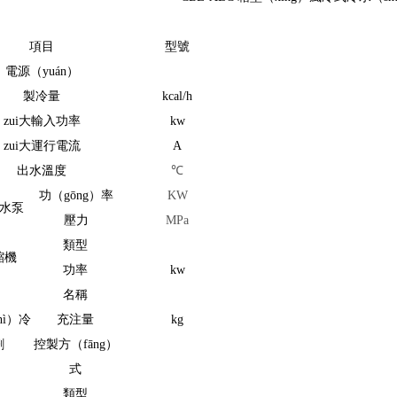
項目
型號
電源（yuán）
製冷量
kcal/h
zui大輸入功率
kw
zui大運行電流
A
出水溫度
℃
功（gōng）率
KW
水泵
壓力
MPa
類型
縮機
功率
kw
名稱
hì）冷
充注量
kg
劑
控製方（fāng）
式
類型