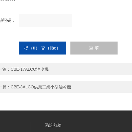
íng）：
驗證碼：
請輸
入計
算結
果（guǒ）（填寫阿拉伯數
字），如：三加四=7
一篇：
CBE-17ALCO油冷機
一篇：
CBE-8ALCO供應工業小型油冷機
谘詢熱線