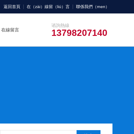
返回首頁
在（zài）線留（liú）言
聯係我們（men）
谘詢熱線
在線留言
13798207140