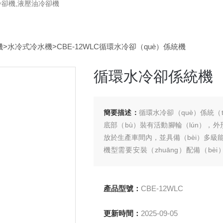
冷卻機,液壓油冷卻機
機
>
水冷式冷水機
>CBE-12WLC循環水冷卻（què）係統機
循環水冷卻係統機
簡要描述：
循環水冷卻（què）係統（
底部（bù）裝有活動腳輪（lún），
放於生產車間內，並具備（bèi）多級能
機型需要安裝（zhuāng）配備（bè
（tóng）號
產品型號：
CBE-12WLC
更新時間：
2025-09-05