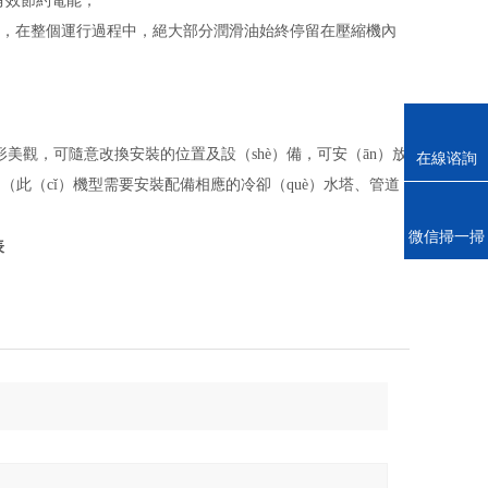
有效節約電能；
方，在整個運行過程中，絕大部分潤滑油始終停留在壓縮機內
形美觀，可隨意改換安裝的位置及設（shè）備，可安（ān）放
在線谘詢
）（此（cǐ）機型需要安裝配備相應的冷卻（què）水塔、管道
電話
微信掃一掃
表