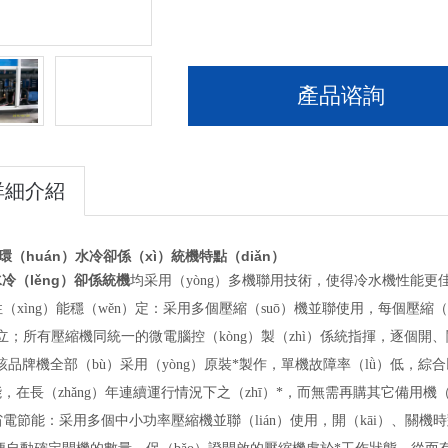
產品谘詢
詳細介紹
環（huán）水冷卻係（xì）統機
特點（diǎn）
冷（lěng）卻係統機
均采用（yòng）多機聯用技術，使得冷水機性能更佳（
性（xìng）能穩（wěn）定：采用多個壓縮（suō）機並聯使用，每個壓縮
立；所有壓縮機同統一的微電腦控（kòng）製（zhì）係統指揮，逐個開、關
該品牌機全部（bù）采用（yòng）原裝*製作，單機故障率（lǜ）低，綜合
，在長（zhǎng）年連續運行情況下之（zhī）*，而無需再購其它備用機（
省電節能：采用多個中小功率壓縮機並聯（lián）使用，開（kāi）、關機時