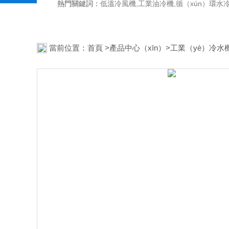
熱門關鍵詞：
低溫冷風機,工業油冷機,循（xún）環水
當前位置：
首頁
>
產品中心（xīn）
>
工業（yè）冷水