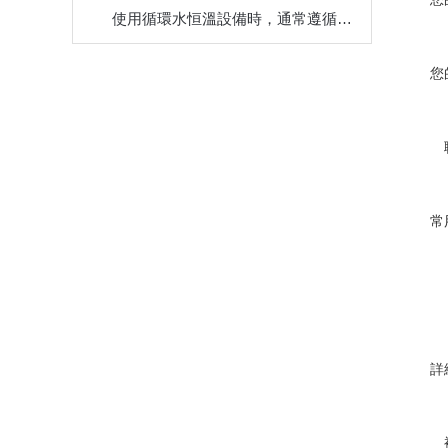
使用循環水恒溫設備時，通常遵循以下步驟
您
（
常
詳