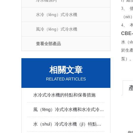
冷水機係列
ī）組
3、
水冷（lěng）式冷水機
（nè
4、
風冷（lěng）式冷水機
CBE-
水（s
查看全部產品
於生產
泵）
相關文章
RELATED ARTICLES
水冷式冷水機的特點和保養措施
風（fēng）冷式冷水機和水冷式冷水（shuǐ）機的比較
水（shuǐ）冷式冷水機（jī）特點詳述（shù）
您