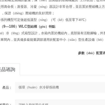
便自動確定開機的數量，保（bǎo）證開啟的壓縮機處於*工作狀態，從而
使用壽命長：蒸發器、冷凝（níng）器設計非常合理，並且置於壓縮機上
i），保證（zhèng）壓縮機的良好潤滑；
本係列機型可定做超低溫型（xíng）（可（kě）低至零下40
℃）
9---186
WLC
（
）
型結構（gòu）特點
huǐ）冷（lěng）式箱型設計，水箱內置於機組內，底部裝有活動腳輪，外
車間內，並具備多級能量調節適用於配套中小（xiǎo）型生產設備（bèi
。
參數（shù）配置
產品谘詢
（xún）
產品：
的單位：