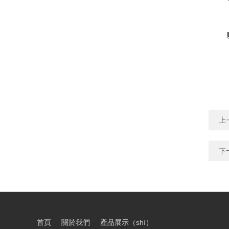
（m
上
下
首頁
關於我們
產品展示（shì）