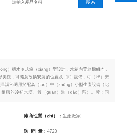
tǒng）機水冷式箱（xiāng）型設計，水箱內置於機組內，
外形美觀，可隨意改換安裝的位置及（jí）設備，可（kě）安
量調節適用於配套（tào）中（zhōng）小型生產設備（此
i）相應的冷卻水塔、管（guǎn）道（dào）泵）。黃：同
廠商性質（zhì）：
生產廠家
訪 問 量：
4723