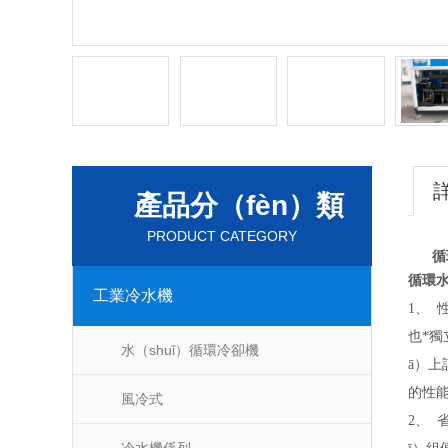
產品分（fèn）類
PRODUCT CATEGORY
循
循環水
工業冷水機
1、
也*獨
水（shuǐ）循環冷卻機
ā）上
的性能
風冷式
2、