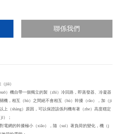
聯係我們
jiā）
（suō）機自帶一個獨立的製（zhì）冷回路，即蒸發器、冷凝器
機，相互（hù）之間絕不會相互（hù）幹擾（rǎo），加（ji
以上（shàng）原因，可以保證該係列機有著（zhe）高度穩定
jī）；
對電網的幹擾極小（xiǎo），隨（suí）著負荷的變化，機（j