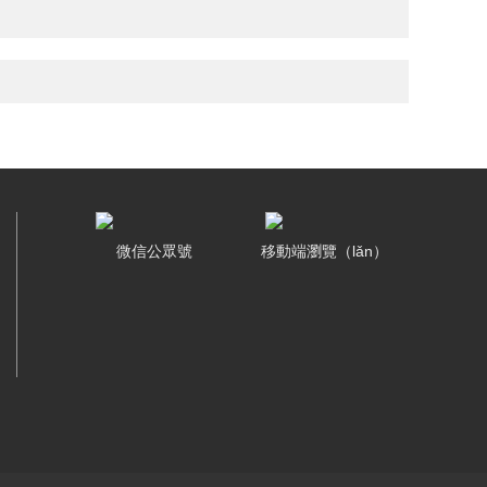
微信公眾號
移動端瀏覽（lǎn）