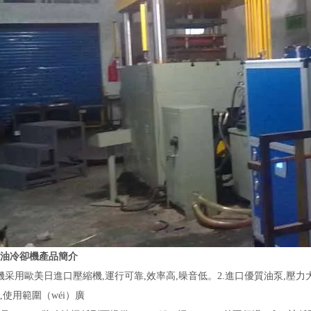
油冷卻機
產品簡介
機采用歐美日進口壓縮機,運行可靠,效率高,噪音低。2.進口優質油泵,壓力大,
,使用範圍（wéi）廣