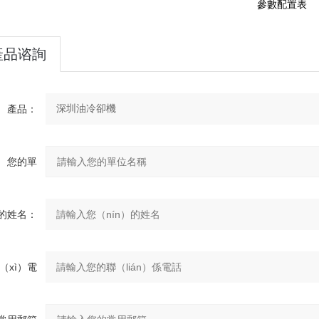
參數配置表
產品谘詢
產品：
您的單
ān）位：
的姓名：
（xì）電
話：