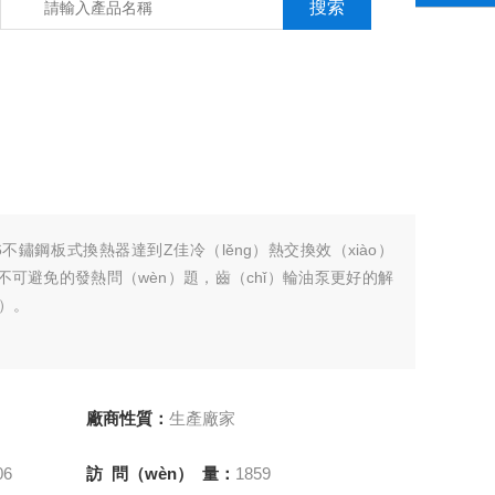
不鏽鋼板式換熱器達到Z佳冷（lěng）熱交換效（xiào）
中不可避免的發熱問（wèn）題，齒（chǐ）輪油泵更好的解
）。
廠商性質：
生產廠家
06
訪 問（wèn） 量：
1859