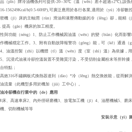
品（pǐn）牌冷油機係列可提供-20--30
℃
（溫（wēn）差不超過±2
℃
),
該係
316-156249Kcal/h(0.5-60HP),可廣泛應用於各行各業,適用於（
密機（jī）床的主軸潤（rùn）滑油和液壓傳動媒的冷（lěng）卻，能精（j
，提高（gāo）機床的加工精度。
性與功能（néng）1、防止工作機械因油溫（wēn）的變（biàn）化而
作機械穩定工作。3、附有自動故障報警功（gōng）能，可（kě）通過
4、油溫控製（zhì）以機體（tǐ）溫（wēn）度（室（shì）溫）為依
5、沉浸式油液冷卻控溫裝置不受雜質汙染，不受切削金屬粉末等所幹擾，清
台特點；
高效316不鏽鋼板式換熱器達到（dào）*冷（lěng）熱交換效能，從而
油流量（此機型多用於機加（jiā）工中心）。
油冷卻機
在行業中的（de）應用
車床、高速車床2、內外徑研磨機3、放電加工機（jī）4、油壓機械5、磨床、
刻機、切削機械等等
安裝示意（yì）