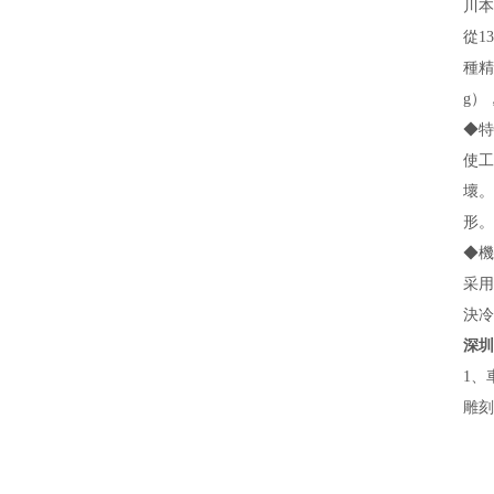
川本
從1
種精
g）
◆
特
使工
壞。
形。
◆
機
采用
決冷
深圳
1
、
雕