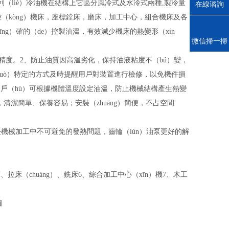
列（liè）冷油機在結構上它區分風冷式及水冷式兩種,製冷量
在線谘詢
yú）冷卻數控（kòng）機床，座標鏜床，磨床，加工中心，組合機床及各
īng）確的（de）控製油溫，有效減少機床的熱變形（xín
電話
微信掃一掃
影響精度。2、防止油質因高溫劣化，保持油液粘度不（bú）變，
（guò）特定的方式及時提醒用戶對裝置進行檢修，以免機件損
據，用戶（hù）可根據機體溫度設定油溫，防止機械結構產生熱變
潔簡單、保養容易；安裝（zhuāng）簡便，不占空間
解決機械加工中不可避免的發熱問題，齒輪（lún）油泵更好的解
拉床（chuáng）、銑床6、綜合加工中心（xīn）機7、木工
圖