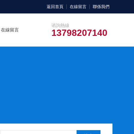
返回首頁
在線留言
聯係我們
谘詢熱線
在線留言
13798207140