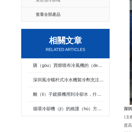
液壓油冷卻機
查看全部產品
相關文章
RELATED ARTICLES
購（gòu）買熔噴布冷風機的（de）一些（xiē）建議
深圳風冷螺杆式冷水機製冷劑充注過多怎麽處理
離（lí）子鍍膜機用到冷卻水，什麽是離子鍍？
循環冷卻機（jī）的維護（hù）方式有哪些？
深圳
1
主
度高