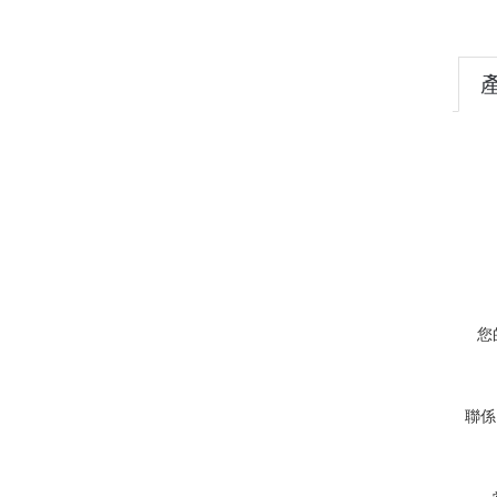
（d
您
聯係