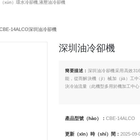
循（xún）環水冷卻機,液壓油冷卻機
>CBE-14ALCO深圳油冷卻機
深圳油冷卻機
簡要描述：
深圳油冷卻機采用高效316
能，從而解決機（jī）械加（jiā）工
決冷油流量（此機型多用於機加工中心
產品型號（hào）：
CBE-14ALCO
更新（xīn）時（shí）間：
2025-09-