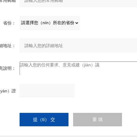
常用郵箱
iāng）：
省份：
細地址：
充說明：
yàn）證
請輸
碼：
入計
算結
果（填寫阿拉伯數字
（zì）），如：三加四=7