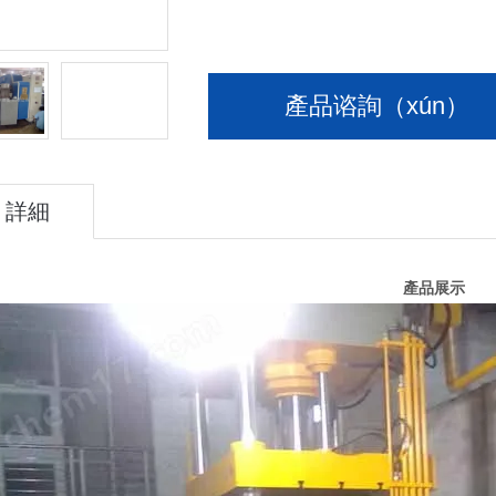
產品谘詢（xún）
詳細
（xì）介
產品展示
紹