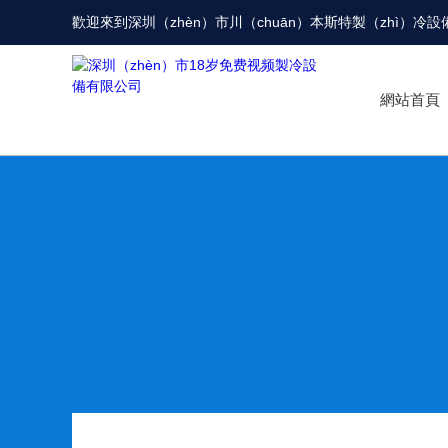
歡迎來到
深圳（zhèn）市川（chuān）本斯特製（zhì）冷
網站首頁