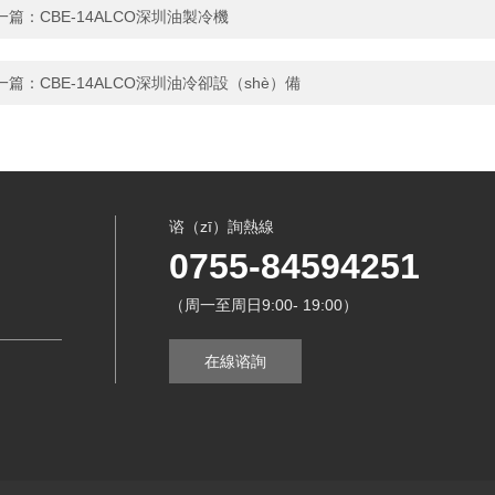
一篇：
CBE-14ALCO深圳油製冷機
一篇：
CBE-14ALCO深圳油冷卻設（shè）備
谘（zī）詢熱線
0755-84594251
（周一至周日9:00- 19:00）
在線谘詢