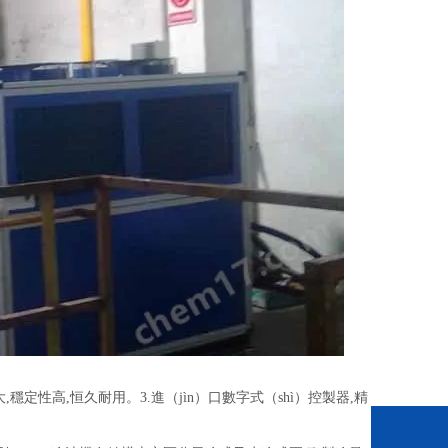
穩定性高,恒久耐用。3.進（jìn）口數字式（shì）控製器,精