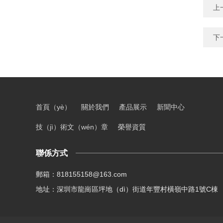
上
下
首頁（yè）
關於我們
產品展示
新聞中心
技（jì）術文（wén）章
榮譽資質
聯係方式
郵箱：818155158@163.com
地址：深圳市龍崗區坪地（dì）街道年豐村橫嶺中路1號C棟