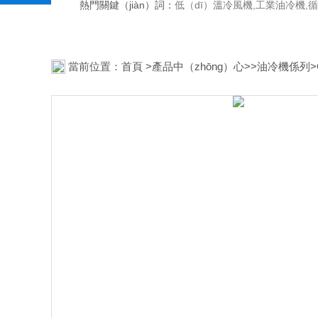
熱門關鍵（jiàn）詞：
低（dī）溫冷風機,工業油冷機,
當前位置：
首頁
>
產品中（zhōng）心
>>
油冷機係列