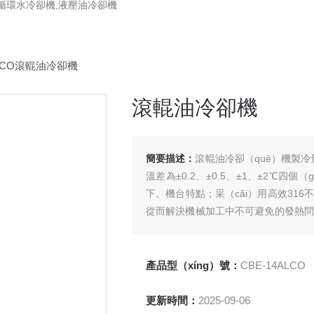
,循環水冷卻機,液壓油冷卻機
ALCO滾輥油冷卻機
滾輥油冷卻機
簡要描述：
滾輥油冷卻（què）機製冷量（
溫差為±0.2、±0.5、±1、±2℃四個
下。機台特點；采（cǎi）用高效316
從而解決機械加工中不可避免的發熱問題
多用於機加工中心）。
產品型（xíng）號：
CBE-14ALCO
更新時間：
2025-09-06