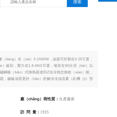
liàng）在（zài）3-155KW，油溫可控製在3-25℃度，
（gè）級別，壓力在1.8-6KG可選，噪音在80分貝（bèi）以
不鏽鋼板（bǎn）式換熱器達到Z佳冷熱交換效（xiào）能，
，齒輪油泵更好（hǎo）的解決冷油流量（此機（jī）型
廠（chǎng）商性質：
生產廠家
訪 問 量：
1915