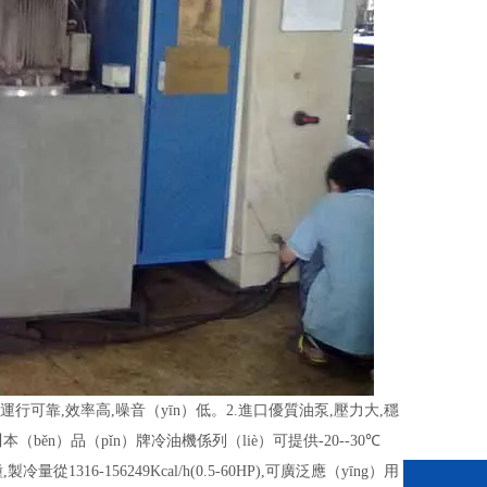
運行可靠
,
效率高
,
噪音（yīn）低。
2.
進口優質油泵
,
壓力大
,
穩
川本（běn）品（pǐn）牌冷油機係列（liè）可提供
-20--30
℃
種
,
製冷量從
1316-156249Kcal/h(0.5-60HP),
可廣泛應（yīng）用