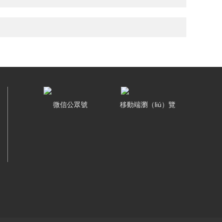
微信公眾號
移動端瀏（liú）覽
（lǎn）