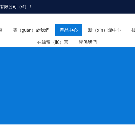
備有限公司（sī）
！
頁
關（guān）於我們
產品中心
新（xīn）聞中心
在線留（liú）言
聯係我們