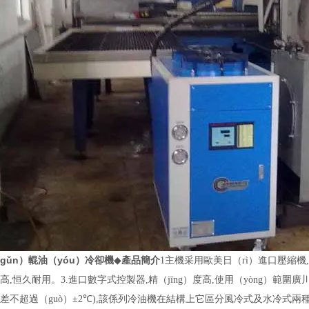
gǔn）輥油（yóu）冷卻機
◆
產品簡介
1
主機采用歐美日（rì）進口壓縮機
,
高
,
恒久耐用。
3.
進口數字式控製器
,
精（jīng）度高
,
使用（yòng）範圍廣
差不超過（guò）±
2
℃
),
該係列冷油機在結構上它區分風冷式及水冷式兩