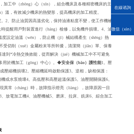
），加工中（zhōng）心（xīn），組合機床及各種精密機床的主
在線谘詢
（yóu）溫，有效減少機床的熱變形，提高機床的加工精度。
度。
2
、防止油質因高溫劣化，保持油液粘度不變，使工作機械
電話
微信（xìn）
式及時提醒用戶對裝置進行（háng）檢修，以免機件損壞。
4
、油
掃（sǎo）
度設定油溫（wēn），防止機（jī）械結構產生（shēng）熱
一掃
不受切削（xuē）金屬粉末等所幹擾，清潔簡（jiǎn）單、保養
熱器達到*冷熱交換效能，從而解決（jué）機械加工中不可避免
多用於機加工（gōng）中心）。
◆
安全保（bǎo）護性能
1
。壓
成壓縮機損壞
2
。壓縮機延時啟動保護
3
。逆相，缺相保護：
壓縮機或水泵燒壞
4
。高低壓和高壓超溫保護
5
。油壓開關保護
6
。
異常（cháng）時，故障指示燈亮（liàng），故障原因一目
3
、放電加工機
4
、油壓機械
5
、磨床、拉床、銑床
6
、綜合加工
表