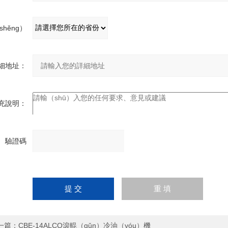
shěng）
份：
細地址：
充說明：
驗證碼
請輸
（mǎ）：
入計
算結
果（填寫阿拉伯數字），
如：三加四=7
一篇：
CBE-14ALCO滾輥（gǔn）冷油（yóu）機