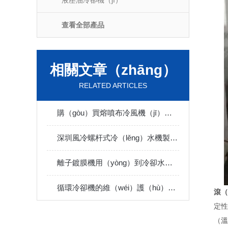
液壓油冷卻機（jī）
查看全部產品
相關文章（zhāng）
RELATED ARTICLES
購（gòu）買熔噴布冷風機（jī）的一些建議
深圳風冷螺杆式冷（lěng）水機製冷劑充注（zhù）過多怎麽處理
離子鍍膜機用（yòng）到冷卻水（shuǐ），什麽是離子鍍？
循環冷卻機的維（wéi）護（hù）方式有哪（nǎ）些？
滾（
定性
（溫