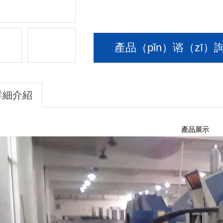
產品（pǐn）谘（zī）
詳細介紹
產品展示