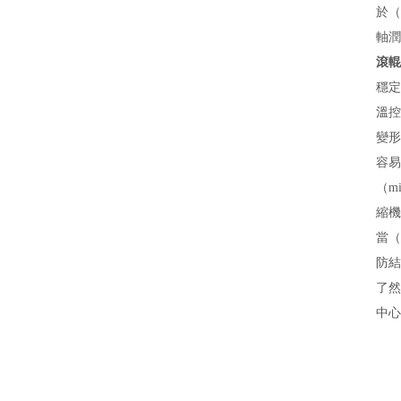
於（
軸潤
滾輥
穩定
溫控
變形
容易
（m
縮機
當（
防結
了然
中心