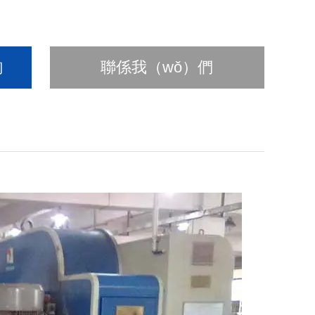
詢
聯係我（wǒ）們