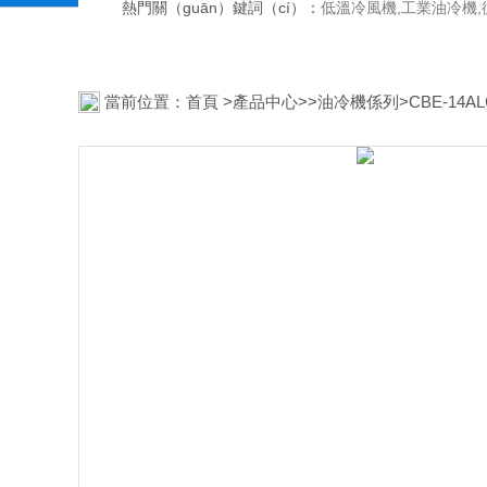
熱門關（guān）鍵詞（cí）：
低溫冷風機,工業油冷機
當前位置：
首頁
>
產品中心
>>
油冷機係列
>CBE-14