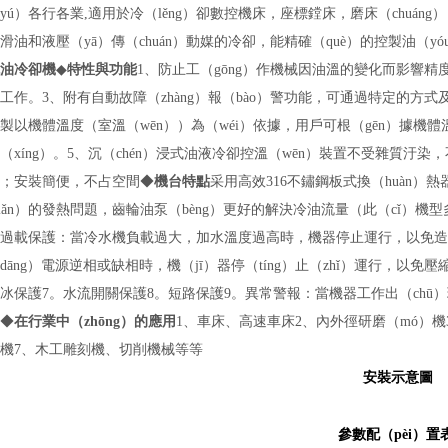
yú）各行各業
,
適用於冷（lěng）卻數控機床，座標鏜床，磨床（chuáng
滑油和液壓（yā）傳（chuán）動媒的冷卻，能精確（què）的控製油
油冷卻機
◆
特性與功能
1
、防止工（gōng）作機械因油溫的變化而影響精
工作。
3
、附有自動故障（zhàng）報（bào）警功能，可通過特定的方
製以機體溫度（室溫（wēn））為（wéi）依據，用戶可根（gēn）據機體溫
（xíng）。
5
、沉（chén）浸式油液冷卻控溫（wēn）裝置不受雜質汙染，
；安裝簡便，不占空間
◆
機台特點
采用高效
316
不鏽鋼板式換（huàn）
iǎn）的發熱問題，齒輪油泵（bèng）更好的解決冷油流量（此（cǐ）機型
過載保護：當冷水機負載過大，加水溫度過高時，機器停止運行，以免造
dāng）電源逆相或缺相時，機（jī）器停（tíng）止（zhǐ）運行，以免
冰保護
7
。水流開關保護
8
。短路保護
9
。異常警報：當機器工作出（chū）現
◆
在行業中（zhōng）的應用
1
、車床、高速車床
2
、內外徑研磨（mó）機
機
7
、木工雕刻機、切削機械等等
安裝示意圖
參數配（pèi）置