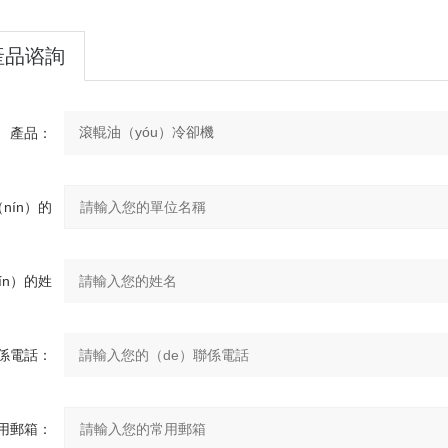
產品谘詢
產品：
nín）的
e）單位：
ín）的姓
名：
係電話：
用郵箱：