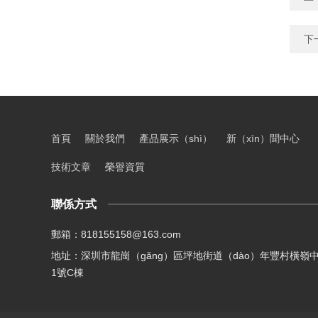
下
首頁
關於我們
產品展示（shì）
新（xīn）聞中心
技術文章
榮譽資質
聯係方式
郵箱：818155158@163.com
地址：深圳市龍崗（gǎng）區坪地街道（dào）年豐村橫嶺中
1號C棟