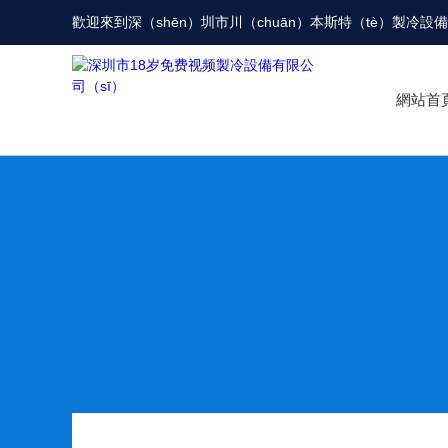
歡迎來到
深（shēn）圳市川（chuān）本斯特（tè）製冷設
網站首