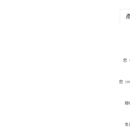
您（
（d
您（n
聯
常