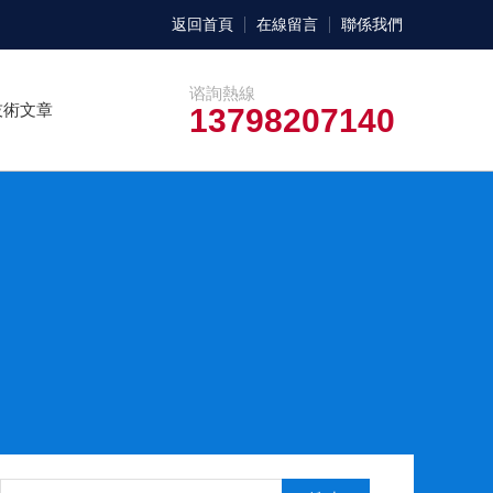
返回首頁
在線留言
聯係我們
谘詢熱線
技術文章
13798207140